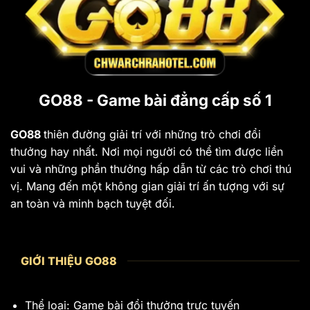
Thắng
Lớn
GO88 - Game bài đẳng cấp số 1
GO88
thiên đường giải trí với những trò chơi đổi
thưởng hay nhất. Nơi mọi người có thể tìm được liền
vui và những phần thưởng hấp dẫn từ các trò chơi thú
vị. Mang đến một không gian giải trí ấn tượng với sự
an toàn và minh bạch tuyệt đối.
GIỚI THIỆU GO88
Thể loại: Game bài đổi thưởng trực tuyến