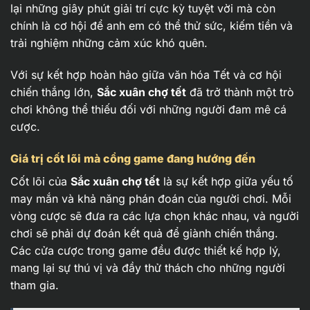
lại những giây phút giải trí cực kỳ tuyệt vời mà còn
chính là cơ hội để anh em có thể thử sức, kiếm tiền và
trải nghiệm những cảm xúc khó quên.
Với sự kết hợp hoàn hảo giữa văn hóa Tết và cơ hội
chiến thắng lớn,
Sắc xuân chợ tết
đã trở thành một trò
chơi không thể thiếu đối với những người đam mê cá
cược.
Giá trị cốt lõi mà cổng game đang hướng đến
Cốt lõi của
Sắc xuân chợ tết
là sự kết hợp giữa yếu tố
may mắn và khả năng phán đoán của người chơi. Mỗi
vòng cược sẽ đưa ra các lựa chọn khác nhau, và người
chơi sẽ phải dự đoán kết quả để giành chiến thắng.
Các cửa cược trong game đều được thiết kế hợp lý,
mang lại sự thú vị và đầy thử thách cho những người
tham gia.