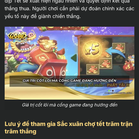
dịp Tết sẽ xuất hiện ngẫu nhiên và quyết định kết quả
thắng thua. Người chơi cần phải dự đoán chính xác các
yếu tố này để giành chiến thắng.
Giá trị cốt lõi mà cổng game đang hướng đến
Lưu ý để tham gia Sắc xuân chợ tết trăm trận
trăm thắng